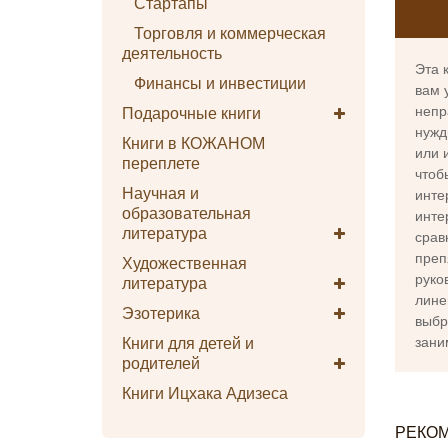
Стартапы
Торговля и коммерческая
деятельность
Эта 
Финансы и инвестиции
вам 
Подарочные книги
непр
нужд
Книги в КОЖАНОМ
или 
переплете
чтоб
Научная и
инте
образовательная
инте
литература
срав
преп
Художественная
литература
руко
лине
Эзотерика
выбр
Книги для детей и
зани
родителей
Книги Ицхака Адизеса
РЕКО