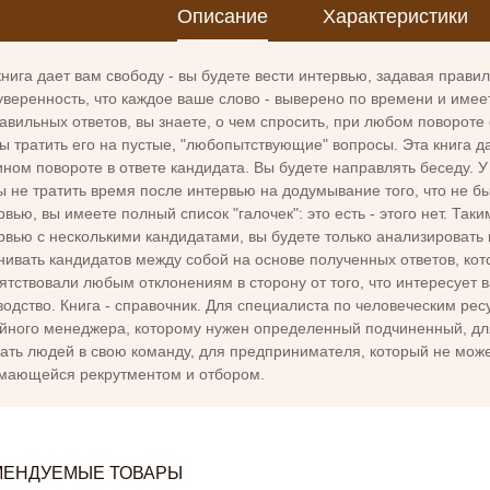
Описание
Характеристики
книга дает вам свободу - вы будете вести интервью, задавая прав
уверенность, что каждое ваше слово - выверено по времени и имеет
авильных ответов, вы знаете, о чем спросить, при любом повороте 
ы тратить его на пустые, "любопытствующие" вопросы. Эта книга да
ином повороте в ответе кандидата. Вы будете направлять беседу. У
ы не тратить время после интервью на додумывание того, что не б
рвью, вы имеете полный список "галочек": это есть - этого нет. Та
рвью с несколькими кандидатами, вы будете только анализировать
нивать кандидатов между собой на основе полученных ответов, кот
ятствовали любым отклонениям в сторону от того, что интересует вас
водство. Книга - справочник. Для специалиста по человеческим рес
йного менеджера, которому нужен определенный подчиненный, для
ать людей в свою команду, для предпринимателя, который не може
мающейся рекрутментом и отбором.
МЕНДУЕМЫЕ ТОВАРЫ