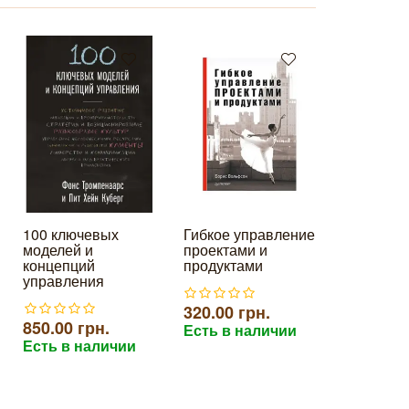
100 ключевых
Гибкое управление
Малый би
моделей и
проектами и
Большая 
концепций
продуктами
Александ
управления
Высоцкий
320.00 грн.
850.00 грн.
540.00 г
Есть в наличии
Есть в наличии
Есть в н