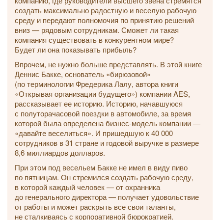
компанию, где руководители высшего звена стремятся
создать максимально радостную и веселую рабочую
среду и передают полномочия по принятию решений
вниз — рядовым сотрудникам. Сможет ли такая
компания существовать в конкурентном мире?
Будет ли она показывать прибыль?
Впрочем, не нужно больше представлять. В этой книге
Деннис Бакке, основатель «бирюзовой»
(по терминологии Фредерика Лалу, автора книги
«Открывая организации будущего») компании AES,
рассказывает ее историю. Историю, начавшуюся
с полуторачасовой поездки в автомобиле, за время
которой была определена бизнес-модель компании —
«давайте веселиться». И пришедшую к 40 000
сотрудников в 31 стране и годовой выручке в размере
8,6 миллиардов долларов.
При этом под весельем Бакке не имел в виду пиво
по пятницам. Он стремился создать рабочую среду,
в которой каждый человек — от охранника
до генерального директора — получает удовольствие
от работы и может раскрыть все свои таланты,
не сталкиваясь с корпоративной бюрократией.