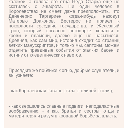
калекой, а голова его отца Неда Старка еще не
скатилась с эшафота. Ни один человек в
Королевствах не смеет даже предположить, что
Дейенерис Таргариен когда-нибудь назовут
Матерью Драконов. Вестерос не привел к
покорности соседние государства, и Железный
Трон, который, согласно поговорке, ковался в
крови и пламени, далеко еще не насытился.
Древняя, как сам мир, история сходит со страниц
ветхих манускриптов, и только мы, септоны, можем
отделить правдивые события от жалких басен, и
истину от клеветнических наветов.
Присядьте же поближе к огню, добрые слушатели, и
вы узнаете:
- как Королевская Гавань стала столицей столиц,
- как свершались славные подвиги, неподвластные
воображению, - и как братья и сестры, отцы и
матери теряли разум в кровавой борьбе за власть,