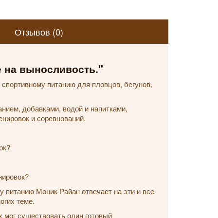
Отзывов (0)
е на выносливость."
 спортивному питанию для пловцов, бегунов,
нием, добавками, водой и напитками,
енировок и соревнований.
ок?
нировок?
у питанию Моник Райан отвечает на эти и все
огих теме.
х мог существовать один готовый