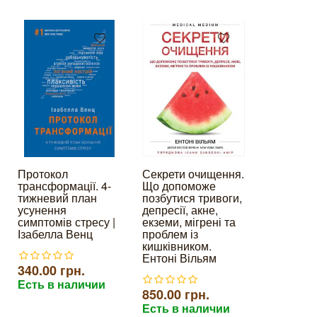
Протокол
Секрети очищення.
Полезная
трансформації. 4-
Що допоможе
Развенча
тижневий план
позбутися тривоги,
мифов о 
усунення
депресії, акне,
питании.
симптомів стресу |
екземи, мігрені та
Кэмпбел
Ізабелла Венц
проблем із
кишківником.
620.00 г
Ентоні Вільям
340.00 грн.
Есть в н
Есть в наличии
850.00 грн.
Есть в наличии