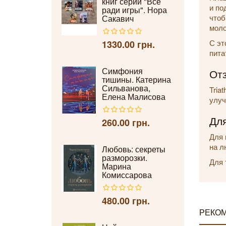
книг серии "Всё
и по
ради игры". Нора
чтоб
Сакавич
моло
С эт
1330.00 грн.
пита
Симфония
От
тишины. Катерина
Сильванова,
Tria
Елена Малисова
улуч
Для
260.00 грн.
Для 
на л
Любовь: секреты
разморозки.
Для 
Марина
Комиссарова
480.00 грн.
РЕКО