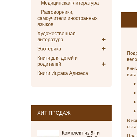
Медицинская литература
Разговорники,
самоучители иностранных
языков
Художественная
литература
Эзотерика
Подр
Книги для детей и
вело
родителей
Книг
Книги Ицхака Адизеса
вита
ХИТ ПРОДАЖ
В но
оста
Комплект из 5-ти
Плав