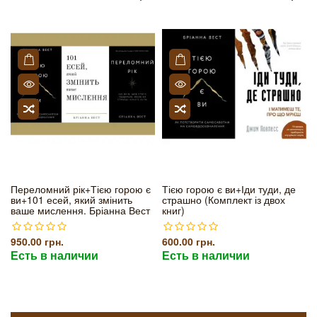
Переломний рік+Тією горою є
Тією горою є ви+Іди туди, де
ви+101 есей, який змінить
страшно (Комплект із двох
ваше мислення. Бріанна Вест
книг)
950.00 грн.
600.00 грн.
Есть в наличии
Есть в наличии