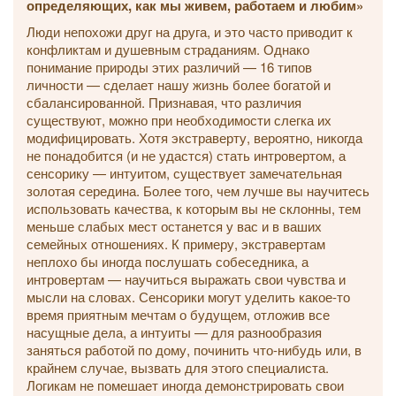
определяющих, как мы живем, работаем и любим
»
Люди непохожи друг на друга, и это часто приводит к
конфликтам и душевным страданиям. Однако
понимание природы этих различий — 16 типов
личности — сделает нашу жизнь более богатой и
сбалансированной. Признавая, что различия
существуют, можно при необходимости слегка их
модифицировать. Хотя экстраверту, вероятно, никогда
не понадобится (и не удастся) стать интровертом, а
сенсорику — интуитом, существует замечательная
золотая середина. Более того, чем лучше вы научитесь
использовать качества, к которым вы не склонны, тем
меньше слабых мест останется у вас и в ваших
семейных отношениях. К примеру, экстравертам
неплохо бы иногда послушать собеседника, а
интровертам — научиться выражать свои чувства и
мысли на словах. Сенсорики могут уделить какое-то
время приятным мечтам о будущем, отложив все
насущные дела, а интуиты — для разнообразия
заняться работой по дому, починить что-нибудь или, в
крайнем случае, вызвать для этого специалиста.
Логикам не помешает иногда демонстрировать свои