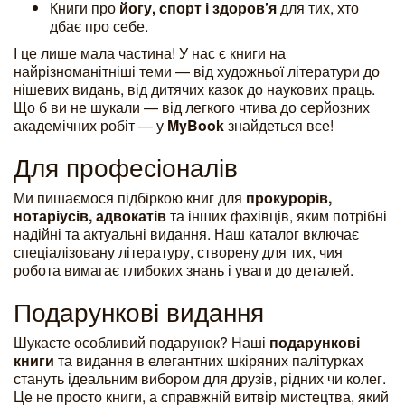
Книги про
йогу, спорт і здоров’я
для тих, хто
дбає про себе.
І це лише мала частина! У нас є книги на
найрізноманітніші теми — від художньої літератури до
нішевих видань, від дитячих казок до наукових праць.
Що б ви не шукали — від легкого чтива до серйозних
академічних робіт — у
MyBook
знайдеться все!
Для професіоналів
Ми пишаємося підбіркою книг для
прокурорів,
нотаріусів, адвокатів
та інших фахівців, яким потрібні
надійні та актуальні видання. Наш каталог включає
спеціалізовану літературу, створену для тих, чия
робота вимагає глибоких знань і уваги до деталей.
Подарункові видання
Шукаєте особливий подарунок? Наші
подарункові
книги
та видання в елегантних шкіряних палітурках
стануть ідеальним вибором для друзів, рідних чи колег.
Це не просто книги, а справжній витвір мистецтва, який