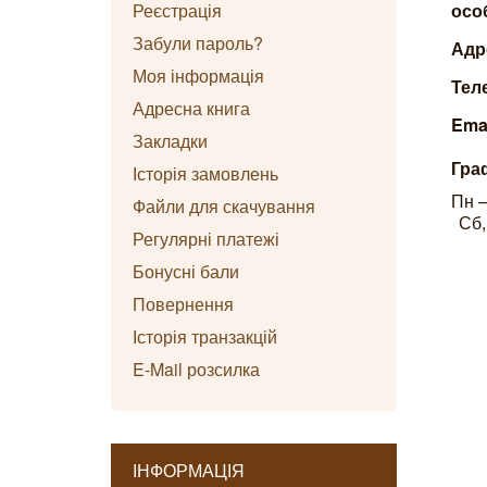
Реєстрація
осо
Забули пароль?
Адр
Моя інформація
Тел
Адресна книга
Emai
Закладки
Гра
Історія замовлень
Пн –
Файли для скачування
Сб,
Регулярні платежі
Бонусні бали
Повернення
Історія транзакцій
E-Mail розсилка
ІНФОРМАЦІЯ