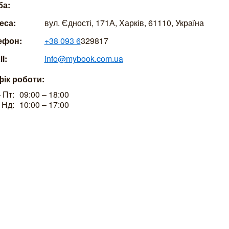
ба:
еса:
вул. Єдності, 171А, Харків, 61110, Україна
ефон:
+38 093 6
329817
l:
info@mybook.com.ua
фік роботи:
 Пт:
09:00 – 18:00
 Нд:
10:00 – 17:00