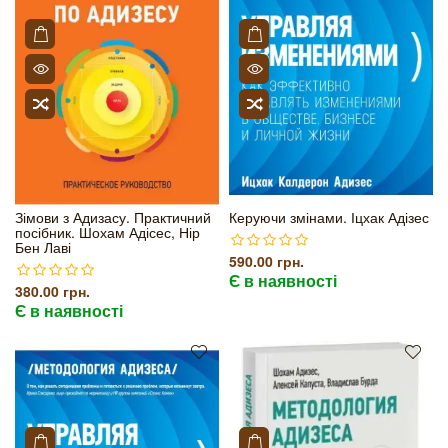
Зімови з Адизасу. Практичний
Керуючи змінами. Іцхак Адізес
посібник. Шохам Адісес, Нір
Бен Лаві
590.00 грн.
Є в наявності
380.00 грн.
Є в наявності