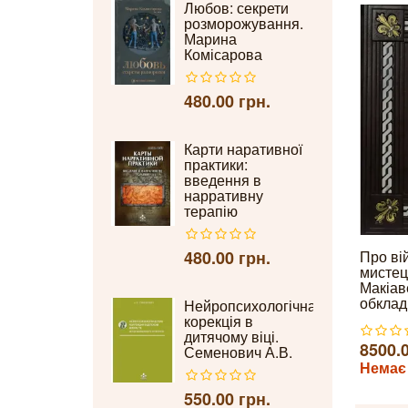
Любов: секрети
розморожування.
Марина
Комісарова
480.00 грн.
Карти наративної
практики:
введення в
нарративну
терапію
Про ві
480.00 грн.
мистец
Макіав
обклад
Нейропсихологічна
корекція в
дитячому віці.
8500.0
Семенович А.В.
Немає 
550.00 грн.