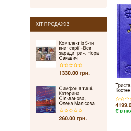
ХІТ ПРОДАЖІВ
Комплект із 5-ти
книг серії «Все
заради гри». Нора
Сакавич
1330.00 грн.
Триста 
Симфонія тиші.
Костен
Катерина
Сільванова,
Олена Малісова
4199.0
Є в на
260.00 грн.