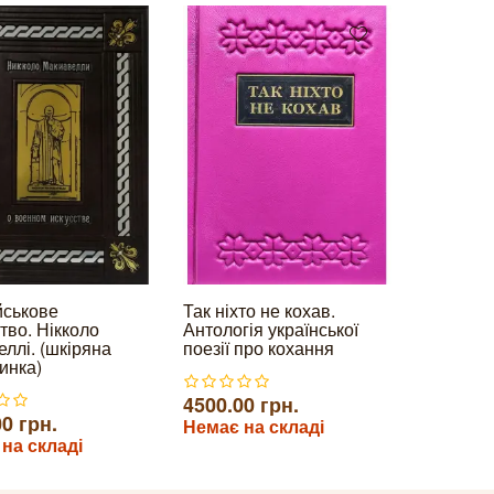
йськове
Так ніхто не кохав.
тво. Нікколо
Антологія української
еллі. (шкіряна
поезії про кохання
инка)
4500.00 грн.
0 грн.
Немає на складі
на складі