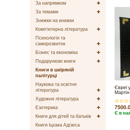
За напрямком
За темами
Знижки на книжки
Комп'ютерна література
Психологія та
саморозвиток
Бізнес та економіка
Подарункові книги
Книги в шкіряній
палітурці
Наукова та освітня
Євреї у
література
Мартін 
Художня література
7500.0
Езотерика
Є в на
Книги для дітей та батьків
Книги Іцхака Адізеса