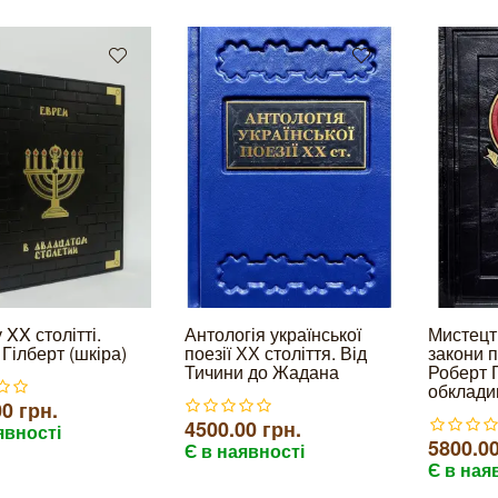
 XX столітті.
Антологія української
Мистецт
Гілберт (шкіра)
поезії ХХ століття. Від
закони 
Тичини до Жадана
Роберт Г
обклади
0 грн.
4500.00 грн.
явності
5800.00
Є в наявності
Є в ная