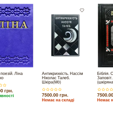
поезій. Ліна
Антикрихкість. Нассім
Біблія. 
ко
Ніколас Талеб.
Заповіт.
Шкіра(М0)
(шкірян
0 грн.
7500.00 грн.
7500.00
явності
Немає на складі
Немає н