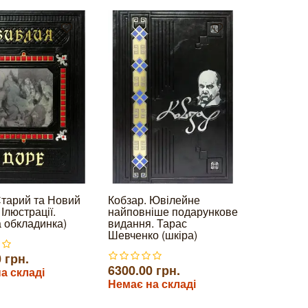
Старий та Новий
Кобзар. Ювілейне
 Ілюстрації.
найповніше подарункове
а обкладинка)
видання. Тарас
Шевченко (шкіра)
 грн.
6300.00 грн.
а складі
Немає на складі