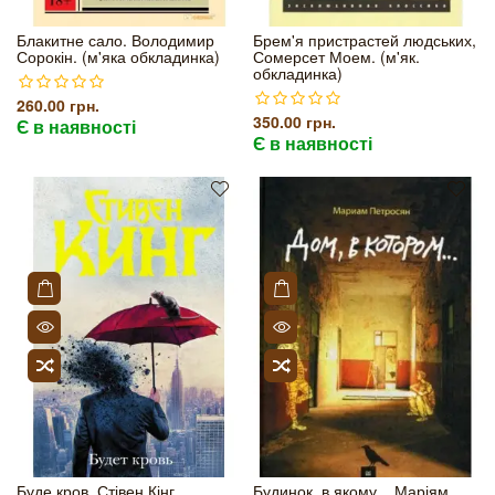
Блакитне сало. Володимир
Брем'я пристрастей людських,
Сорокін. (м'яка обкладинка)
Сомерсет Моем. (м'як.
обкладинка)
260.00 грн.
350.00 грн.
Є в наявності
Є в наявності
Буде кров. Стівен Кінг
Будинок, в якому... Маріям