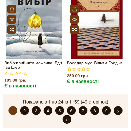
Вибір:прийняти можливе. Едіт
Володар мух. Вільям Голдінг
Іва Егер
250.00 грн.
185.00 грн.
Є в наявності
Є в наявності
Показано з 1 по 24 із 1159 (49 сторінок)
1
2
3
4
5
6
7
8
9
>
>|