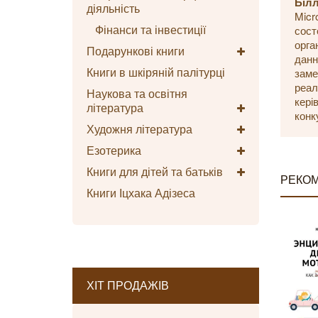
Білл
діяльність
Micr
Фінанси та інвестиції
сост
орга
Подарункові книги
данн
Книги в шкіряній палітурці
заме
реал
Наукова та освітня
кері
література
конк
Художня література
Езотерика
Книги для дітей та батьків
РЕКОМ
Книги Іцхака Адізеса
ХІТ ПРОДАЖІВ