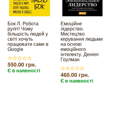
Бок Л. Робота
Емоційне
Краща ко
руліт! Чому
лідерство.
перемага
більшість людей у
Мистецтво
Побудуйт
світі хочуть
керування людьми
бізнес на
працювати саме в
на основі
інтелекту
Google
емоційного
найму. А
інтелекту. Деніел
Робінсон
Гоулман
550.00 грн.
550.00 г
Є в наявності
460.00 грн.
Є в наяв
Є в наявності