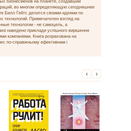
ных бизнесменов на планете, создавший
пораций, во многом определяющую сегодняшнее
ге Билл Гейтс делится своими идеями по
х технологий. Примечателен взгляд на
ные технологии - не самоцель, а
изі наведено приклади успішного вирішення
ими компаніями. Книга розрахована на
бізнес по-справжньому ефективним і