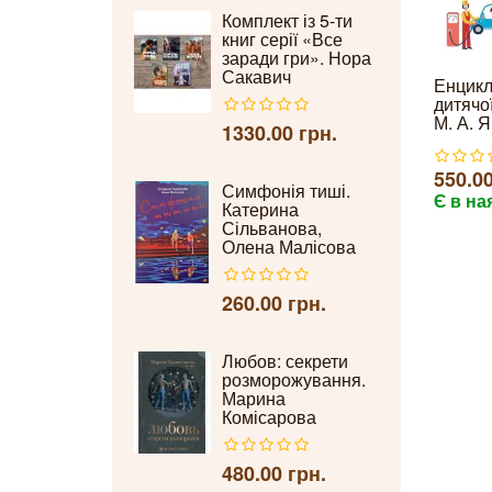
Комплект із 5-ти
книг серії «Все
заради гри». Нора
Сакавич
Енцикл
дитячої
М. А. Я
1330.00 грн.
550.00
Симфонія тиші.
Є в на
Катерина
Сільванова,
Олена Малісова
260.00 грн.
Любов: секрети
розморожування.
Марина
Комісарова
480.00 грн.