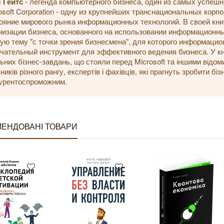
 Гейтс
- легенда компьютерного бизнеса, один из самых успеш
osoft Corporation - одну из крупнейших транснациональных кор
ояние мирового рынка информационных технологий. В своей кни
низации бизнеса, основанного на использовании информационны
ую тему "с точки зрения бизнесмена", для которого информацион
чательный инструмент для эффективного ведения бизнеса. У кн
ьних бізнес-завдань, що стояли перед Microsoft та іншими відом
вників різного рангу, експертів і фахівців, які прагнуть зробити 
урентоспроможним.
ЕНДОВАНІ ТОВАРИ