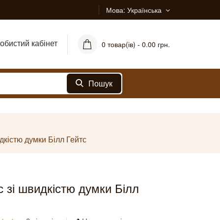
Мова
Українська
обистий кабінет
0 товар(ів) - 0.00 грн.
Пошук
идкістю думки Білл Гейтс
с зі швидкістю думки Білл