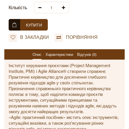
Кількість
КУПИТИ
В ЗАКЛАДКИ
ПОРІВНЯННЯ
Опис
Характеристики
Відгуків (0)
Інститут керування проєктами (Project Management
Institute, PMI) і Agile Alliance® створили справжнє
Практичне керівництво для досягнення глибшого
розуміння підходів agile у своїх спільнотах.
Призначення справжнього практичного керівництва
полягає в тому, щоб наділити команди проєктів
інструментами, ситуаційними принципами та
розумінням наявних методів і підходів agile, які дадуть
змогу досягти найкращих результатів.
«Agile: практичний посібник» містить опис інструментів,
ситуаційні вказівки, а також роз'ясування різних
підходів аgile, які можна застосовувати