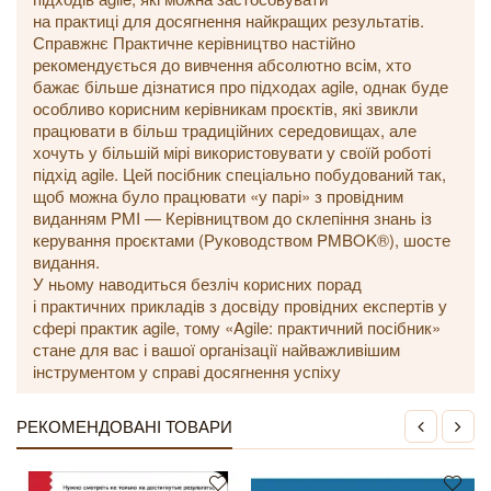
на практиці для досягнення найкращих результатів.
Справжнє Практичне керівництво настійно
рекомендується до вивчення абсолютно всім, хто
бажає більше дізнатися про підходах аgile, однак буде
особливо корисним керівникам проєктів, які звикли
працювати в більш традиційних середовищах, але
хочуть у більшій мірі використовувати у своїй роботі
підхід аgile. Цей посібник спеціально побудований так,
щоб можна було працювати «у парі» з провідним
виданням PMI — Керівництвом до склепіння знань із
керування проєктами (Руководством PMBOK®), шосте
видання.
У ньому наводиться безліч корисних порад
і практичних прикладів з досвіду провідних експертів у
сфері практик аgile, тому «Agile: практичний посібник»
стане для вас і вашої організації найважливішим
інструментом у справі досягнення успіху
РЕКОМЕНДОВАНІ ТОВАРИ