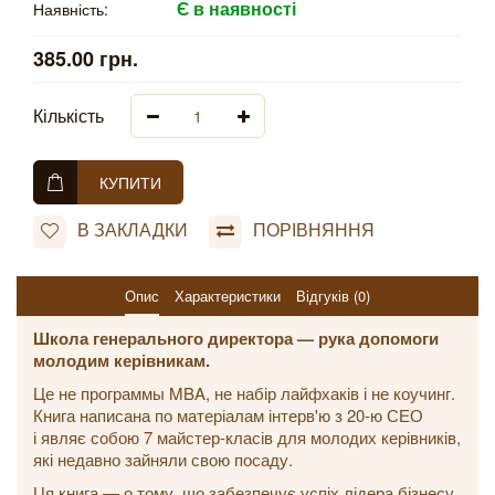
Є в наявності
Наявність:
385.00 грн.
Кількість
КУПИТИ
В ЗАКЛАДКИ
ПОРІВНЯННЯ
Опис
Характеристики
Відгуків (0)
Школа генерального директора — рука допомоги
молодим керівникам.
Це не программы MBA, не набір лайфхаків і не коучинг.
Книга написана по матеріалам інтерв'ю з 20-ю СЕО
і являє собою 7 майстер-класів для молодих керівників,
які недавно зайняли свою посаду.
Ця книга — о тому, що забезпечує успіх лідера бізнесу