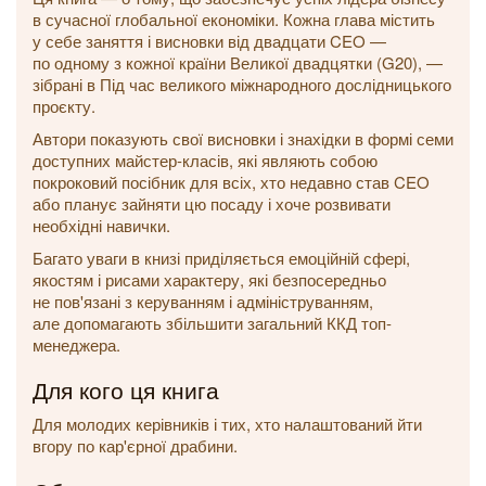
в сучасної глобальної економіки. Кожна глава містить
у себе заняття і висновки від двадцати CEO —
по одному з кожної країни Великої двадцятки (G20), —
зібрані в Під час великого міжнародного дослідницького
проєкту.
Автори показують свої висновки і знахідки в формі семи
доступних майстер-класів, які являють собою
покроковий посібник для всіх, хто недавно став CEO
або планує зайняти цю посаду і хоче розвивати
необхідні навички.
Багато уваги в книзі приділяється емоційній сфері,
якостям і рисами характеру, які безпосередньо
не пов'язані з керуванням і адмініструванням,
але допомагають збільшити загальний ККД топ-
менеджера.
Для кого ця книга
Для молодих керівників і тих, хто налаштований йти
вгору по кар'єрної драбини.