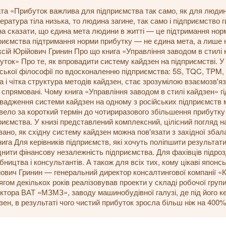
та «Прибуток важлива для підприємства так само, як для люди
ература тіла низька, то людина загине, так само і підприємство г
а сказати, що єдина мета людини в житті — це підтримання норма
риємства підтримання норми прибутку — не єдина мета, а лише н
сій Юрійович Гринин Про що книга «Управління заводом в стилі к
уток» Про те, як впровадити систему кайдзен на підприємстві. У 
ської філософії по вдосконаленню підприємства: 5S, TQC, TPM, 
а і чітка структура методів кайдзен, стає зрозумілою взаємозв'язок
 спрямовані. Чому книга «Управління заводом в стилі кайдзен» г
вадження системи кайдзен на одному з російських підприємств 
вело за короткий термін до чотириразового збільшення прибутку 
риємства. У книзі представлений комплексний, цілісний погляд на
зано, як східну систему кайдзен можна пов'язати з західної збал
нига Для керівників підприємств, які хочуть поліпшити результати
іцнити фінансову незалежність підприємства. Для фахівців підро
бництва і консультантів. А також для всіх тих, кому цікаві японс
ович Гринин — генеральний директор консалтингової компанії «
ягом декількох років реалізовував проекти у складі робочої гру
ктора ВАТ «МЗМЗ», заводу машинобудівної галузі, де під його 
зен, в результаті чого чистий прибуток зросла більш ніж на 400%