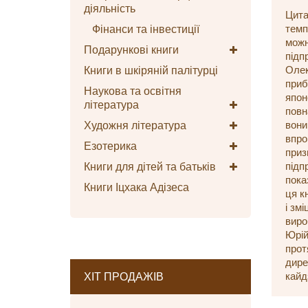
діяльність
Цита
Фінанси та інвестиції
темп
можн
Подарункові книги
підп
Книги в шкіряній палітурці
Олек
приб
Наукова та освітня
япон
література
повн
Художня література
вони
впро
Езотерика
приз
Книги для дітей та батьків
підп
пока
Книги Іцхака Адізеса
ця к
і зм
виро
Юрій
прот
дире
ХІТ ПРОДАЖІВ
кайд