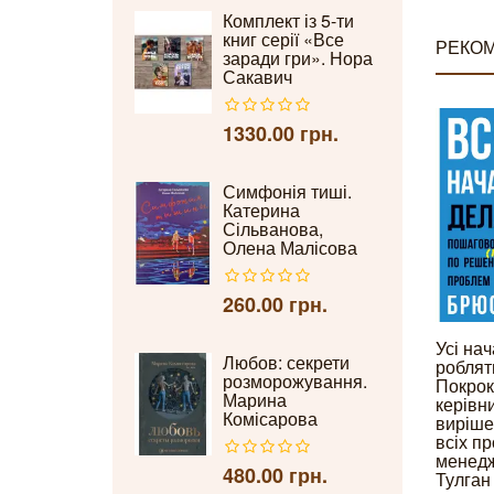
Комплект із 5-ти
книг серії «Все
РЕКОМ
заради гри». Нора
Сакавич
1330.00 грн.
Симфонія тиші.
Катерина
Сільванова,
Олена Малісова
260.00 грн.
Усі на
Любов: секрети
роблят
розморожування.
Покрок
Марина
керівн
Комісарова
виріше
всіх п
менедж
480.00 грн.
Тулган