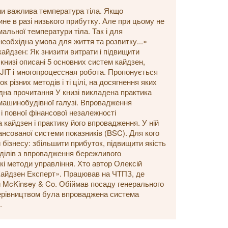
ни важлива температура тіла. Якщо
ине в разі низького прибутку. Але при цьому не
льної температури тіла. Так і для
еобхідна умова для життя та розвитку...»
айдзен: Як знизити витрати і підвищити
книзі описані 5 основних систем кайдзен,
JIT і многопроцессная робота. Пропонується
 різних методів і ті цілі, на досягнення яких
ідна прочитання У книзі викладена практика
машинобудівної галузі. Впровадження
і повної фінансової незалежності
 кайдзен і практику його впровадження. У ній
ансованої системи показників (BSC). Для кого
 бізнесу: збільшити прибуток, підвищити якість
зділів з впровадження бережливого
ькі методи управління. Хто автор Олексій
Кайдзен Експерт». Працював на ЧТПЗ, де
пи McKinsey & Co. Обіймав посаду генерального
керівництвом була впроваджена система
.