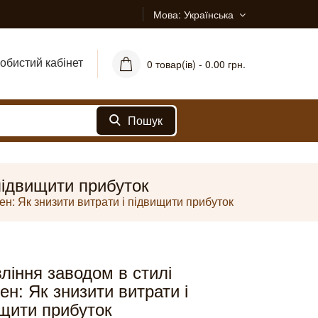
Мова
Українська
обистий кабінет
0 товар(ів) - 0.00 грн.
Пошук
 підвищити прибуток
ен: Як знизити витрати і підвищити прибуток
ління заводом в стилі
ен: Як знизити витрати і
щити прибуток