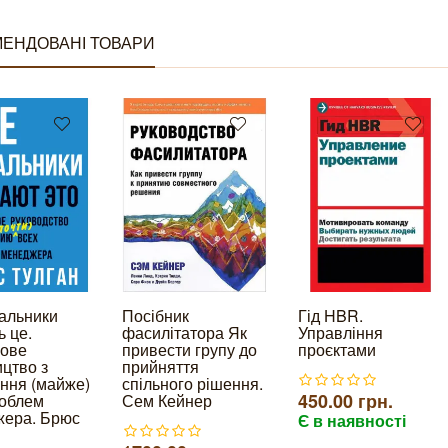
ЕНДОВАНІ ТОВАРИ
чальники
Посібник
Гід HBR.
ь це.
фасилітатора Як
Управління
ове
привести групу до
проєктами
ицтво з
прийняття
ння (майже)
спільного рішення.
450.00 грн.
роблем
Сем Кейнер
ера. Брюс
Є в наявності