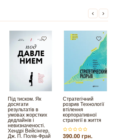
Під тиском. Як
Стратегічний
Квантова
досягати
розрив Технології
економік
результатів в
втілення
Індсет
умовах жорстких
корпоративної
дедлайнів і
стратегії в життя
460.00 г
невизначеності.
Хендрі Вейсінгер,
Є в наяв
390.00 грн.
Дж. П. Полів-Фрай