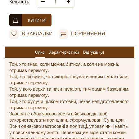
Кількість
КУПИТИ
В ЗАКЛАДКИ
ПОРІВНЯННЯ
Опис
Характеристики
Відгуків (0)
Той, хто знає, коли можна битися, а коли не можна,
отримає перемогу.
Той, хто розуміє, як використовувати великі і малі сили,
отримає перемогу.
Той, у кого верхи та низи палають тим самим бажанням,
отримає перемогу.
Той, хто будучи цілком готовий, чекає непідготовленого,
отримає перемогу.
Зовсім не обов'язково вести військові дії, щоб
використовувати принципи, сформульовані Сунь-цзи.
Вони однаково застосовні в політиці, управлінні і навіть
у повсякденному житті. Переможцем мріє стати кожен.
Осягнення стародавньої мудрості і сьогодні – крок до