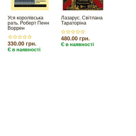
Уся королівська
Лазарус. Світлана
Код да Ві
рать. Роберт Пенн
Тараторіна
Браун (по
Воррен
480.00 грн.
290.00 г
330.00 грн.
Є в наявності
Є в наяв
Є в наявності