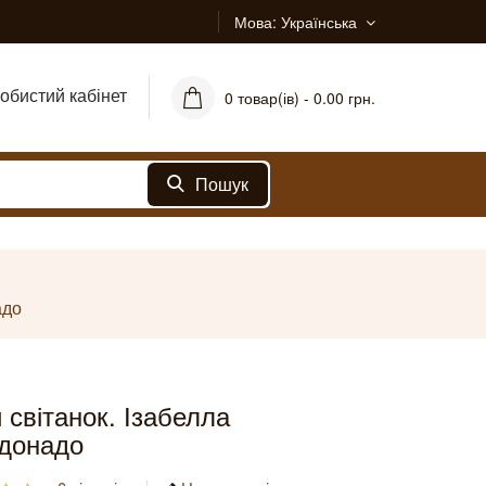
Мова
Українська
обистий кабінет
0 товар(ів) - 0.00 грн.
Пошук
адо
 світанок. Ізабелла
донадо