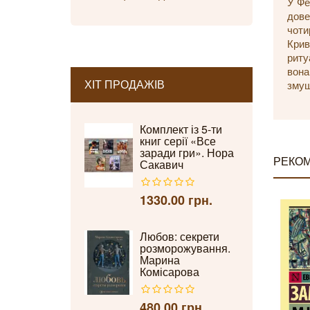
У Фе
дове
чоти
Крив
риту
вона
ХІТ ПРОДАЖІВ
змуш
Комплект із 5-ти
книг серії «Все
заради гри». Нора
РЕКОМ
Сакавич
1330.00 грн.
Любов: секрети
розморожування.
Марина
Комісарова
480.00 грн.