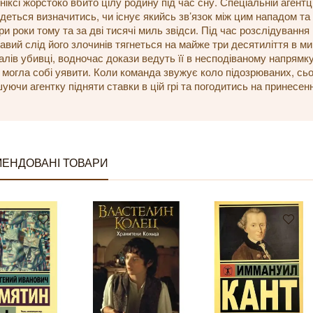
ніксі жорстоко вбито цілу родину під час сну. Спеціальній агентці 
деться визначитись, чи існує якийсь зв’язок між цим нападом та
ри роки тому та за дві тисячі миль звідси. Під час розслідуванн
авий слід його злочинів тягнеться на майже три десятиліття в м
алів убивці, водночас докази ведуть її в несподіваному напрямку 
 могла собі уявити. Коли команда звужує коло підозрюваних, сь
уючи агентку підняти ставки в цій грі та погодитись на принесенн
ЕНДОВАНІ ТОВАРИ