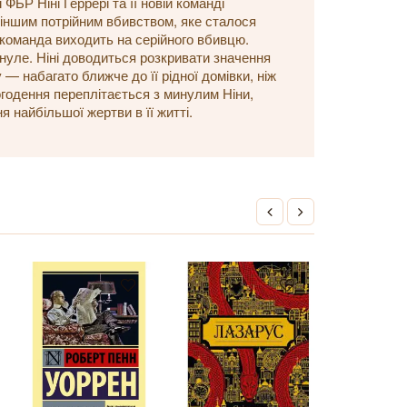
ФБР Ніні Ґеррері та її новій команді
 іншим потрійним вбивством, яке сталося
я команда виходить на серійного вбивцю.
инуле. Ніні доводиться розкривати значення
— набагато ближче до її рідної домівки, ніж
огодення переплітається з минулим Ніни,
я найбільшої жертви в її житті.