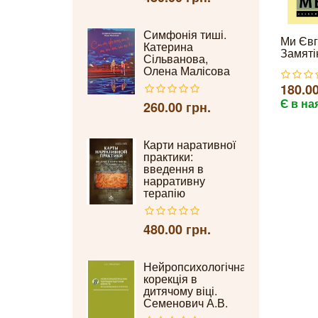
Симфонія тиші.
Ми Євг
Катерина
Замяті
Сільванова,
Олена Малісова
180.00
Є в на
260.00 грн.
Карти наративної
практики:
введення в
нарративну
терапію
480.00 грн.
Нейропсихологічна
корекція в
дитячому віці.
Семенович А.В.