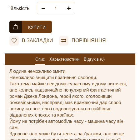
Кількість
КУПИТИ
В ЗАКЛАДКИ
ПОРІВНЯННЯ
Опис
Характеристики
Відгуків (0)
Людина неможливо змити.
Неможливо знищити прагнення свободи.
Така тема майже невідома сучасному відому читачеві,
але колись надзвичайно популярний фантастичний
роман Джека Лондона, герой якого, оголосивши
божевільними, насправді має вражаючий дар спроб
покинути своє тіло і подорожувати по найбільш
віддалених епохах та країнах.
Йому не потрібен автомобіль часу - машина часу він
сам.
Здорове тіло може бути тенета за ґратами, але чи це
важливо, якщо людина має свободу розуму і духу?..