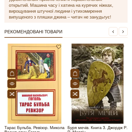
открытий. Машина часу і хатина на курячих ніжках,
вирощування штучної людини і утихомирення
випущеного з пляшки джина – читач не занудьгує!
РЕКОМЕНДОВАНІ ТОВАРИ
Тарас Бульба. Ревізор. Микола
Буря мечів. Книга 3. Джордж Р.
Васильович Гоголь
Р. Мартін