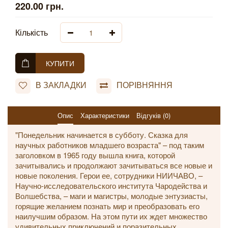
220.00 грн.
Кількість
КУПИТИ
В ЗАКЛАДКИ
ПОРІВНЯННЯ
Опис
Характеристики
Відгуків (0)
"Понедельник начинается в субботу. Сказка для
научных работников младшего возраста" – под таким
заголовком в 1965 году вышла книга, которой
зачитывались и продолжают зачитываться все новые и
новые поколения. Герои ее, сотрудники НИИЧАВО, –
Научно-исследовательского института Чародейства и
Волшебства, – маги и магистры, молодые энтузиасты,
горящие желанием познать мир и преобразовать его
наилучшим образом. На этом пути их ждет множество
удивительных приключений и поразительных