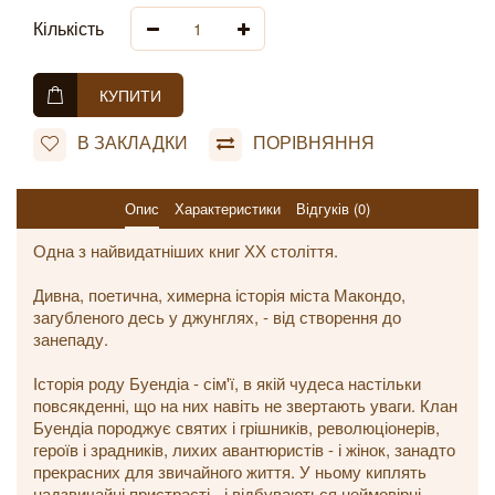
Кількість
КУПИТИ
В ЗАКЛАДКИ
ПОРІВНЯННЯ
Опис
Характеристики
Відгуків (0)
Одна з найвидатніших книг ХХ століття.
Дивна, поетична, химерна історія міста Макондо,
загубленого десь у джунглях, - від створення до
занепаду.
Історія роду Буендіа - сім'ї, в якій чудеса настільки
повсякденні, що на них навіть не звертають уваги. Клан
Буендіа породжує святих і грішників, революціонерів,
героїв і зрадників, лихих авантюристів - і жінок, занадто
прекрасних для звичайного життя. У ньому киплять
надзвичайні пристрасті - і відбуваються неймовірні