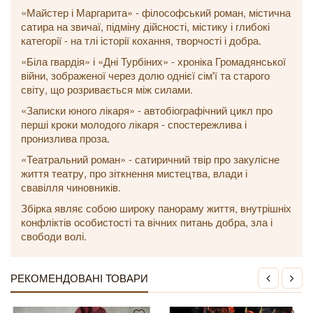
«Майстер і Маргарита» - філософський роман, містична
сатира на звичаї, підміну дійсності, містику і глибокі
категорії - на тлі історії кохання, творчості і добра.
«Біла гвардія» і «Дні Турбіних» - хроніка Громадянської
війни, зображеної через долю однієї сім'ї та старого
світу, що розривається між силами.
«Записки юного лікаря» - автобіографічний цикл про
перші кроки молодого лікаря - спостережлива і
пронизлива проза.
«Театральний роман» - сатиричний твір про закулісне
життя театру, про зіткнення мистецтва, влади і
свавілля чиновників.
Збірка являє собою широку панораму життя, внутрішніх
конфліктів особистості та вічних питань добра, зла і
свободи волі.
РЕКОМЕНДОВАНІ ТОВАРИ