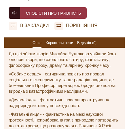
СПОВІСТИ ПРО НАЯВНІСТЬ
В ЗАКЛАДКИ
ПОРІВНЯННЯ
Опис
Характеристики
Відгуків (0)
До цієї збірки творів Михайла Булгакова увійшли його
ключові твори, що охоплюють сатиру, фантастику,
філософську прозу, драму та ліричну хроніку часу.
«Собаче серце» - сатирична повість про провал
соціального експерименту та деградацію людини, де
божевільний Професор перетворює бродячого пса на
виродка з катастрофічними наслідками.
«Дияволіада» - фантастичні новели про втручання
надприродних сил у повсякденність.
«Фатальні яйця» - фантастика на межі наукової
гротескності, неприборкана гра з природою призводить
до катастрофи, що розгорнулася в Радянській Росії.