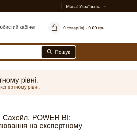
Мова
Українська
обистий кабінет
0 товар(ів) - 0.00 грн.
Пошук
ному рівні.
спертному рівні.
і Сахейл. POWER BI:
лювання на експертному