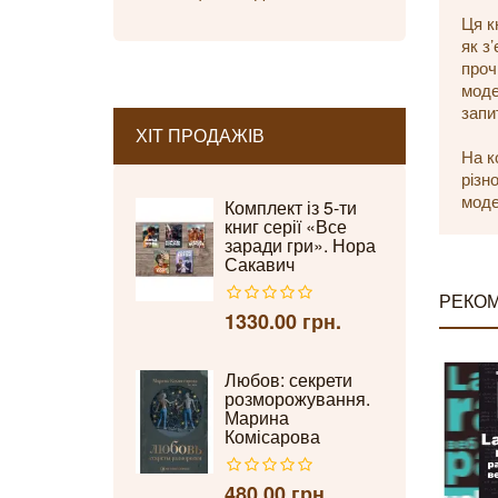
Ця к
як з
проч
моде
запи
ХІТ ПРОДАЖІВ
На к
різн
моде
Комплект із 5-ти
книг серії «Все
заради гри». Нора
Сакавич
РЕКОМ
1330.00 грн.
Любов: секрети
розморожування.
Марина
Комісарова
480.00 грн.