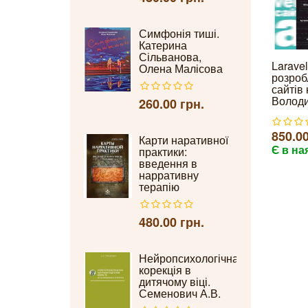
Симфонія тиші.
Катерина
Сільванова,
Larave
Олена Малісова
розроб
сайтів
Волод
260.00 грн.
850.00
Карти наративної
Є в на
практики:
введення в
нарративну
терапію
480.00 грн.
Нейропсихологічна
корекція в
дитячому віці.
Семенович А.В.