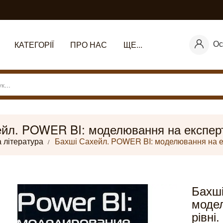
Ос
КАТЕГОРІЇ
ПРО НАС
ЩЕ...
йл. POWER BI: моделювання на експерт
 література
Бахші Сахейл. POWER BI: моделювання на ек
Бахш
моде
рівні.