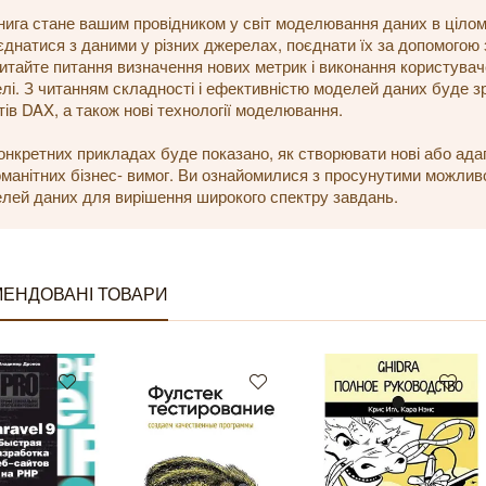
нига стане вашим провідником у світ моделювання даних в цілому
’єднатися з даними у різних джерелах, поєднати їх за допомогою з
итайте питання визначення нових метрик і виконання користува
лі. З читанням складності і ефективністю моделей даних буде з
тів DAX, а також нові технології моделювання.
онкретних прикладах буде показано, як створювати нові або ада
оманітних бізнес- вимог. Ви ознайомилися з просунутими можливо
лей даних для вирішення широкого спектру завдань.
ЕНДОВАНІ ТОВАРИ