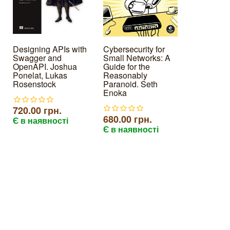
Designing APIs with
Cybersecurity for
Проєктув
Swagger and
Small Networks: A
реалізаці
OpenAPI. Joshua
Guide for the
управлін
Ponelat, Lukas
Reasonably
даних
Rosenstock
Paranoid. Seth
Enoka
699.00 г
720.00 грн.
Є в наяв
680.00 грн.
Є в наявності
Є в наявності