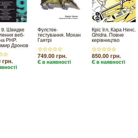
l 9. Швидке
Фулстек-
Кріс Ігл, Кара Ненс.
лення веб-
тестування. Мохан
Ghidra. Повне
 на PHP.
Гаятрі
керівництво
имир Дронов
749.00 грн.
850.00 грн.
 грн.
Є в наявності
Є в наявності
явності