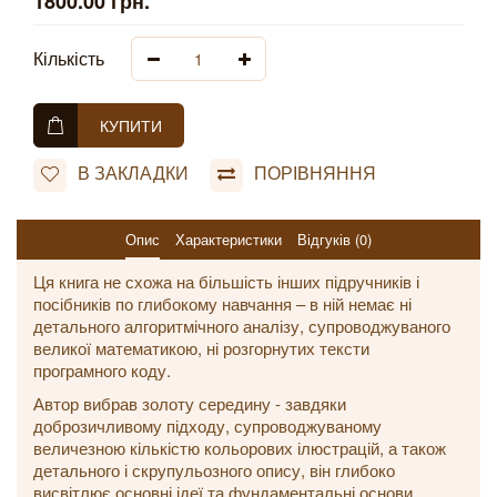
1800.00 грн.
Кількість
КУПИТИ
В ЗАКЛАДКИ
ПОРІВНЯННЯ
Опис
Характеристики
Відгуків (0)
Ця книга не схожа на більшість інших підручників і
посібників по глибокому навчання – в ній немає ні
детального алгоритмічного аналізу, супроводжуваного
великої математикою, ні розгорнутих тексти
програмного коду.
Автор вибрав золоту середину - завдяки
доброзичливому підходу, супроводжуваному
величезною кількістю кольорових ілюстрацій, а також
детального і скрупульозного опису, він глибоко
висвітлює основні ідеї та фундаментальні основи