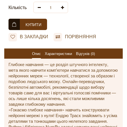
Кількість
КУПИТИ
В ЗАКЛАДКИ
ПОРІВНЯННЯ
Опис
Характеристики
Відгуків (0)
Глибоке навчання — це розділ штучного інтелекту,
мета якого навчити комп'ютери навчатися за допомогою
нейронних мереж — технології, створеної за образом і
подобою людського мозку. Онлайн-переводчики,
безпілотні автомобілі, рекомендації щодо вибору
товарів саме для вас і віртуальні голосові помічники —
ось лише кілька досягнень, які стали можливими
завдяки глибокому навчання.
«Гокаємо глибоке навчання» навчить конструювати
нейронні мережі з нуля! Ендрю Траск знайомить з усіма
деталями та тонкощами цього нелегкого завдання.
Python і бібліотека NumPy здатні навчити ваші нейронні