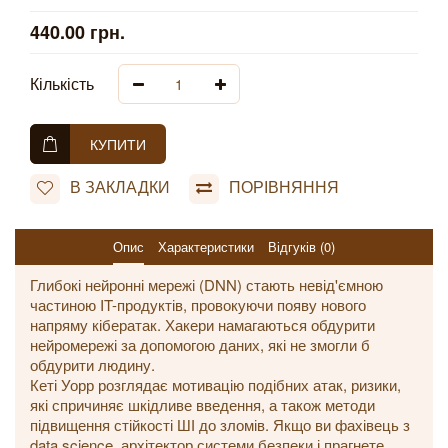
440.00 грн.
Кількість
КУПИТИ
В ЗАКЛАДКИ
ПОРІВНЯННЯ
Опис
Характеристики
Відгуків (0)
Глибокі нейронні мережі (DNN) стають невід'ємною
частиною IT-продуктів, провокуючи появу нового
напряму кібератак. Хакери намагаються обдурити
нейромережі за допомогою даних, які не змогли б
обдурити людину.
Кеті Уорр розглядає мотивацію подібних атак, ризики,
які спричиняє шкідливе введення, а також методи
підвищення стійкості ШІ до зломів. Якщо ви фахівець з
data science, архітектор системи безпеки і прагнете