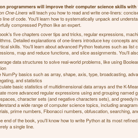
on programmers will improve their computer science skills with t
on One-Liners
will teach you how to read and write one-liners: concise
e line of code. You'll learn how to systematically unpack and understa
rfully compressed Python like an expert.
ook's five chapters cover tips and tricks, regular expressions, machi
ithms. Detailed explanations of one-liners introduce key concepts a
tical skills. You'll learn about advanced Python features such as list
ssions, map and reduce functions, and slice assignments. You'll also
rage data structures to solve real-world problems, like using Boolean
tion
NumPy basics such as array, shape, axis, type, broadcasting, advanc
gating, and statistics
ulate basic statistics of multidimensional data arrays and the K-Mea
te more advanced regular expressions using and grouping named gr
espaces, character sets (and negative characters sets), and greedy/
rstand a wide range of computer science topics, including anagram
rials, prime numbers, Fibonacci numbers, obfuscation, searching, and
e end of the book, you'll know how to write Python at its most refined
rely a single line.