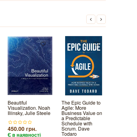
Beautiful
The Epic Guide to
Від мате
Visualization. Noah
Agile: More
узагальн
Iliinsky, Julie Steele
Business Value on
програму
a Predictable
Роуз Д., 
Schedule with
А. А.
450.00 грн.
Scrum. Dave
Todaro
Є в наявності