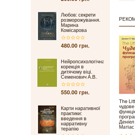
Любов: секрети
РЕКОМ
розморожування.
Марина
Комісарова
480.00 грн.
Нейропсихологічна
корекція в
дитячому віці.
Семенович А.В.
550.00 грн.
The Lit
чудове
Карти наративної
функці
практики:
програ
введення в
Деніел
нарративну
Матіас
терапію