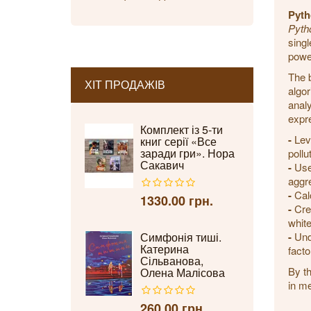
Pyth
Pyth
singl
powe
The b
ХІТ ПРОДАЖІВ
algor
analy
expre
Комплект із 5-ти
-
Leve
книг серії «Все
заради гри». Нора
pollu
Сакавич
-
Use 
aggre
-
Calc
1330.00 грн.
-
Crea
whit
Симфонія тиші.
-
Unde
Катерина
facto
Сільванова,
By th
Олена Малісова
in me
260.00 грн.