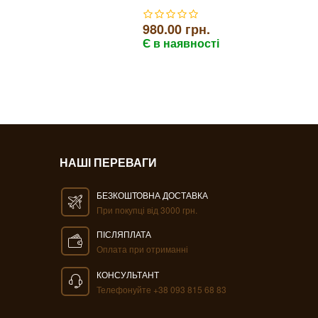
650.00 г
Є в наяв
980.00 грн.
Є в наявності
НАШІ ПЕРЕВАГИ
БЕЗКОШТОВНА ДОСТАВКА
При покупці від 3000 грн.
ПІСЛЯПЛАТА
Оплата при отриманні
КОНСУЛЬТАНТ
Телефонуйте +38 093 815 68 83