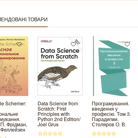
ЕНДОВАНІ ТОВАРИ
tle Schemer:
Data Science from
Програмування.
Scratch: First
введення у
ональне
Principles with
професію. Том 3.
мування.
Python 2nd Edition/
Парадигми.
 П. Фрідман,
Joel Grus
Столяров О. В.
 Феллейзен