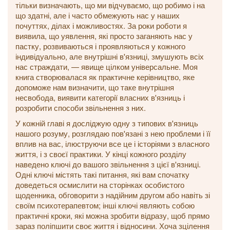
тільки визначають, що ми відчуваємо, що робимо і на
що здатні, але і часто обмежують нас у наших
почуттях, ділах і можливостях. За роки роботи я
виявила, що уявлення, які просто заганяють нас у
пастку, розвиваються і проявляються у кожного
індивідуально, але внутрішні в'язниці, змушують всіх
нас страждати, — явище цілком універсальне. Моя
книга створювалася як практичне керівництво, яке
допоможе нам визначити, що таке внутрішня
несвобода, виявити категорії власних в'язниць і
розробити способи звільнення з них.
У кожній главі я досліджую одну з типових в'язниць
нашого розуму, розглядаю пов'язані з нею проблеми і її
вплив на вас, ілюструючи все це і історіями з власного
життя, і з своєї практики. У кінці кожного розділу
наведено ключі до вашого звільнення з цієї в'язниці.
Одні ключі містять такі питання, які вам спочатку
доведеться осмислити на сторінках особистого
щоденника, обговорити з надійним другом або навіть зі
своїм психотерапевтом; інші ключі являють собою
практичні кроки, які можна зробити відразу, щоб прямо
зараз поліпшити своє життя і відносини. Хоча зцілення