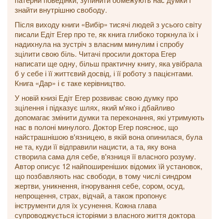
знайти внутрішню свободу.
Після виходу книги «Вибір» тисячі людей з усього світу
писали Едіт Егер про те, як книга глибоко торкнула їх і
надихнула на зустріч з власним минулим і спробу
зцілити свою біль. Читачі просили доктора Егер
написати ще одну, більш практичну книгу, яка увібрала
б у себе і її життєвий досвід, і її роботу з пацієнтами.
Книга «Дар» і є таке керівництво.
У новій книзі Едіт Егер розвиває свою думку про
зцілення і підказує шлях, який м'яко і дбайливо
допомагає змінити думки та переконання, які утримують
нас в полоні минулого. Доктор Егер пояснює, що
найстрашнішою в'язницею, в якій вона опинилася, була
не та, куди її відправили нацисти, а та, яку вона
створила сама для себе, в'язниця її власного розуму.
Автор описує 12 найпоширеніших відомих їй установок,
що позбавляють нас свободи, в тому числі синдром
жертви, уникнення, ігнорування себе, сором, осуд,
непрощення, страх, відчай, а також пропонує
інструменти для їх усунення. Кожна глава
супроводжується історіями з власного життя доктора