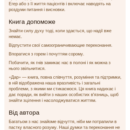
Егер або з її життя пацієнтів і включає наводять на
роздуми питання і висновки.
Книга допоможе
Знайти силу духу тоді, коли здається, що надії вже
немає.
Відпустити свої самоограничивающие переконання.
Впоратися з горем і почуттям сорому.
Побачити, як гнів замикає нас в полоні і як можна з
нього звільнитися.
«Дар» — книга, повна співчуття, розуміння та підтримки,
в ній відображена наша вразливість і загальні
проблеми, з якими ми стикаємося. Ця книга надихає і
дає поради, як вийти з наших особистих в'язниць, щоб
знайти зцілення і насолоджуватися життям.
Від автора
Багатьом з нас знайоме відчуття, ніби ми потрапили в
пастку власного розуму. Наші думки та переконання не