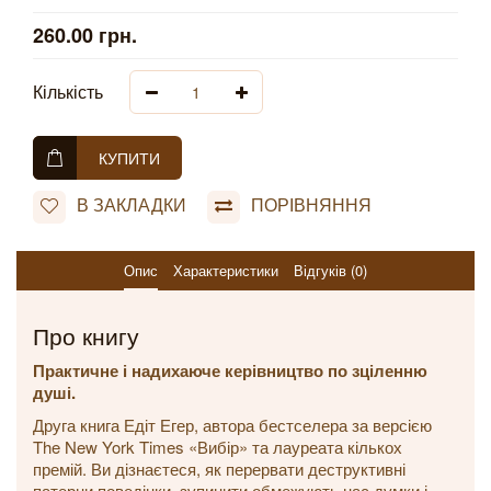
260.00 грн.
Кількість
КУПИТИ
В ЗАКЛАДКИ
ПОРІВНЯННЯ
Опис
Характеристики
Відгуків (0)
Про книгу
Практичне і надихаюче керівництво по зціленню
душі.
Друга книга Едіт Егер, автора бестселера за версією
The New York Times «Вибір» та лауреата кількох
премій. Ви дізнаєтеся, як перервати деструктивні
патерни поведінки, зупинити обмежують нас думки і