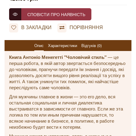
СПОВІСТИ ПРО НАЯВНІСТЬ
В ЗАКЛАДКИ
ПОРІВНЯННЯ
Опис
Характеристики
Відгуків (0)
Книга Антоніо Менегетті "Чоловічий стиль"
— це
перша робота, в якій автор звертається безпосередньо
до чоловікам, прагнучи передати їм знання і досвід, які
дозволяють досягти вищого рівня реалізації та успіху в
житті. А також уникнути тих помилок, які найчастіше
переслідують саме чоловіків.
Для мужчины главное в жизни ― это его дело, вся
остальная социальная и личная диалектика
выстраиватся в зависимости от главного. Если же эта
логика по тем или иным причинам нарушается, то
всякое начинание в бизнесе, в политике, в работе
неизбежно будет вести к потерям.
Мужчина может выстраивать связь с жизнью и с