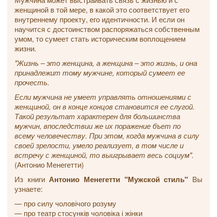
женщиной в той мере, в какой это соответствует его
внутреннему проекту, его идентичности. И если он
научится с достоинством распоряжаться собственным
умом, то сумеет стать историческим воплощением
жизни.
"Жизнь – это женщина, а женщина – это жизнь, и она
принадлежит тому мужчине, который сумеет ее
прочесть.
Если мужчина не умеет управлять отношениями с
женщиной, он в конце концов становится ее слугой.
Такой результат характерен для большинства
мужчин, впоследствии же их поражение бъет по
всему человечеству. При этом, когда мужчина в силу
своей зрелости, умело реализует, в том числе и
встречу с женщиной, то выигрывает весь социум".
(Антонио Менегетти)
Из книги
Антонио Менегетти "Мужской стиль"
Вы
узнаете:
— про силу чоловічого розуму
— про театр стосунків чоловіка і жінки