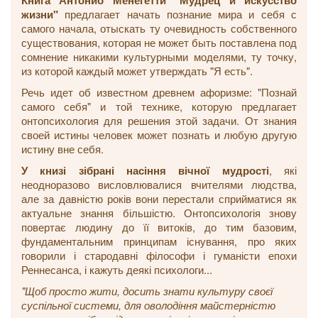
Книга Антонио Менегетти "Мудрец и искусство
жизни"
предлагает начать познание мира и себя с
самого начала, отыскать ту очевидность собственного
существования, которая не может быть поставлена под
сомнение никакими культурными моделями, ту точку,
из которой каждый может утверждать "Я есть".
Речь идет об известном древнем афоризме: "Познай
самого себя" и той технике, которую предлагает
онтопсихология для решения этой задачи. От знания
своей истины человек может познать и любую другую
истину вне себя.
У книзі зібрані насіння вічної мудрості
, які
неодноразово висловлювалися вчителями людства,
але за давністю років вони перестали сприйматися як
актуальне знання більшістю. Онтопсихологія знову
повертає людину до її витоків, до тим базовим,
фундаментальним принципам існування, про яких
говорили і стародавні філософи і гуманісти епохи
Реннесанса, і кажуть деякі психологи...
"Щоб просто жити, досить знати культуру своєї
суспільної системи, для оволодіння майстерністю