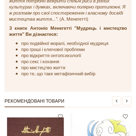
життя потрібно відкрити спільні риси в різних
культурах і думках, включаючи полярно протилежні. Я
ж розповім про свої спостереження і власному досвіді
мистецтва життя...".
(А. Менегетті)
З книги Антоніо Менегетті "Мудрець і мистецтво
життя" Ви дізнаєтеся:
про подвійної моралі, необхідної мудреця
про гроші і ключової проблеми
про відкриття онтопсихології
про секс і кохання
про мистецтво життя
про те, що таке метафізичний вибір
РЕКОМЕНДОВАНІ ТОВАРИ