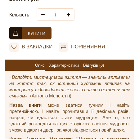
Кількість
КУПИТИ
В ЗАКЛАДКИ
ПОРІВНЯННЯ
Опис
Характеристики
Відгуків (0)
«Володіти мистецтвом життя — значить впливати
на життя так, як істинний художник впливає на
матеріал у відповідності зі своєю волею і естетичним
смаком».
(Антоніо Менегетті)
Назва книги
може здатися гучним і навіть
претензійною. І навіть прочитавши її декілька разів,
навряд чи вдасться стати мудрецем. Але ті, хто
здатний розгледіти на цих сторінках насіння мудрості,
зможе відкрити двері, за якої відкриється новий шлях.