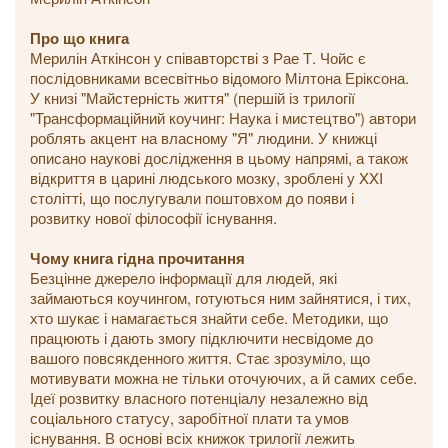
Про що книга
Мерилін Аткінсон у співавторстві з Рае Т. Чойс є
послідовниками всесвітньо відомого Мілтона Еріксона.
У книзі "Майстерність життя" (першій із трилогії
"Трансформаційний коучинг: Наука і мистецтво") автори
роблять акцент на власному "Я" людини. У книжці
описано наукові дослідження в цьому напрямі, а також
відкриття в царині людського мозку, зроблені у XXI
столітті, що послугували поштовхом до появи і
розвитку нової філософії існування.
Чому книга гідна прочитання
Безцінне джерело інформації для людей, які
займаються коучингом, готуються ним зайнятися, і тих,
хто шукає і намагається знайти себе. Методики, що
працюють і дають змогу підключити несвідоме до
вашого повсякденного життя. Стає зрозуміло, що
мотивувати можна не тільки оточуючих, а й самих себе.
Ідеї розвитку власного потенціалу незалежно від
соціального статусу, заробітної плати та умов
існування. В основі всіх книжок трилогії лежить