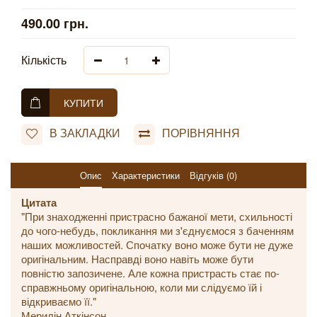
490.00 грн.
Кількість
КУПИТИ
В ЗАКЛАДКИ
ПОРІВНЯННЯ
Опис
Характеристики
Відгуків (0)
Цитата
"При знаходженні пристрасно бажаної мети, схильності
до чого-небудь, покликання ми з'єднуємося з баченням
наших можливостей. Спочатку воно може бути не дуже
оригінальним. Насправді воно навіть може бути
повністю запозичене. Але кожна пристрасть стає по-
справжньому оригінальною, коли ми слідуємо їй і
відкриваємо її."
Мерилін Аткінсон