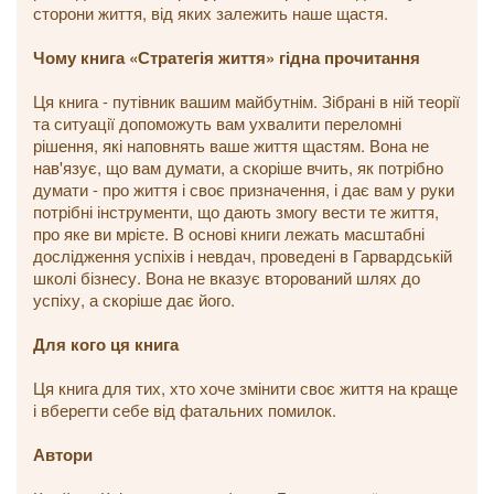
сторони життя, від яких залежить наше щастя.
Чому книга «Стратегія життя» гідна прочитання
Ця книга - путівник вашим майбутнім. Зібрані в ній теорії
та ситуації допоможуть вам ухвалити переломні
рішення, які наповнять ваше життя щастям. Вона не
нав'язує, що вам думати, а скоріше вчить, як потрібно
думати - про життя і своє призначення, і дає вам у руки
потрібні інструменти, що дають змогу вести те життя,
про яке ви мрієте. В основі книги лежать масштабні
дослідження успіхів і невдач, проведені в Гарвардській
школі бізнесу. Вона не вказує вторований шлях до
успіху, а скоріше дає його.
Для кого ця книга
Ця книга для тих, хто хоче змінити своє життя на краще
і вберегти себе від фатальних помилок.
Автори