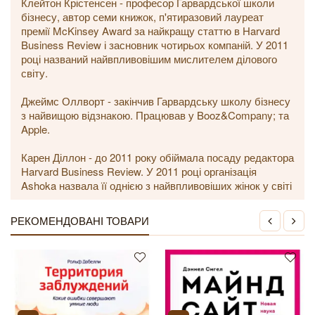
Клейтон Крістенсен - професор Гарвардської школи
бізнесу, автор семи книжок, п'ятиразовий лауреат
премії McKinsey Award за найкращу статтю в Harvard
Business Review і засновник чотирьох компаній. У 2011
році названий найвпливовішим мислителем ділового
світу.
Джеймс Оллворт - закінчив Гарвардську школу бізнесу
з найвищою відзнакою. Працював у Booz&Company; та
Apple.
Карен Діллон - до 2011 року обіймала посаду редактора
Harvard Business Review. У 2011 році організація
Ashoka назвала її однією з найвпливовіших жінок у світі
РЕКОМЕНДОВАНІ ТОВАРИ