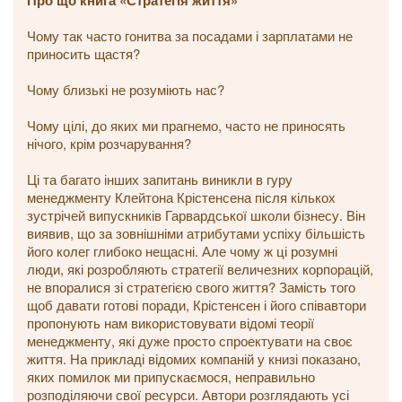
Про що книга «Стратегія життя»
Чому так часто гонитва за посадами і зарплатами не
приносить щастя?
Чому близькі не розуміють нас?
Чому цілі, до яких ми прагнемо, часто не приносять
нічого, крім розчарування?
Ці та багато інших запитань виникли в гуру
менеджменту Клейтона Крістенсена після кількох
зустрічей випускників Гарвардської школи бізнесу. Він
виявив, що за зовнішніми атрибутами успіху більшість
його колег глибоко нещасні. Але чому ж ці розумні
люди, які розробляють стратегії величезних корпорацій,
не впоралися зі стратегією свого життя? Замість того
щоб давати готові поради, Крістенсен і його співавтори
пропонують нам використовувати відомі теорії
менеджменту, які дуже просто спроектувати на своє
життя. На прикладі відомих компаній у книзі показано,
яких помилок ми припускаємося, неправильно
розподіляючи свої ресурси. Автори розглядають усі