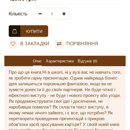
Кількість
КУПИТИ
В ЗАКЛАДКИ
ПОРІВНЯННЯ
Опис
Характеристики
Відгуків (0)
Про що ця книга Ні в школі, ні у вузі вас не навчать того,
як зробити гарну презентацію. Однак найкраща бізнес-
ідея залишиться порожньою фантазією, якщо ви не
зумієте донести її до своїх партнерів. Не буде чіткої і
ефектного виступу - не буде і нового проекту або угоди.
Як продемонструвати свої ідеї і досягнення, не
наробивши помилок? Як скласти текст виступу, в
якому немає нічого зайвого, і є все, що потрібно? Як
перетворити проведення презентацій з прикрою
обов'язки засіб просування кар'єри? У своїй новій книзі
зірка російських бізнес-тренінгів Радислав Гандапас