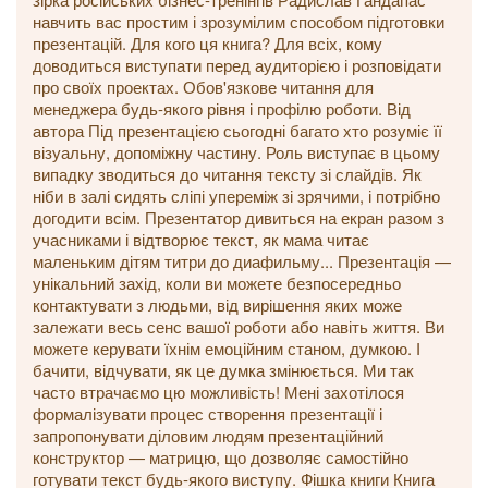
навчить вас простим і зрозумілим способом підготовки
презентацій. Для кого ця книга? Для всіх, кому
доводиться виступати перед аудиторією і розповідати
про своїх проектах. Обов'язкове читання для
менеджера будь-якого рівня і профілю роботи. Від
автора Під презентацією сьогодні багато хто розуміє її
візуальну, допоміжну частину. Роль виступає в цьому
випадку зводиться до читання тексту зі слайдів. Як
ніби в залі сидять сліпі упереміж зі зрячими, і потрібно
догодити всім. Презентатор дивиться на екран разом з
учасниками і відтворює текст, як мама читає
маленьким дітям титри до диафильму... Презентація —
унікальний захід, коли ви можете безпосередньо
контактувати з людьми, від вирішення яких може
залежати весь сенс вашої роботи або навіть життя. Ви
можете керувати їхнім емоційним станом, думкою. І
бачити, відчувати, як це думка змінюється. Ми так
часто втрачаємо цю можливість! Мені захотілося
формалізувати процес створення презентації і
запропонувати діловим людям презентаційний
конструктор — матрицю, що дозволяє самостійно
готувати текст будь-якого виступу. Фішка книги Книга