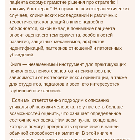
пацієнта формує грамотне рішення про стратегію і
тактику його терапії. На примере психотерапевтических
случаев, клинических исследований и различных
теоретических концепций в книге подробно
объясняется, какой вклад в понимание пациента
вносит оценка его темперамента, особенностей
развития, защитных механизмов, аффектов,
идентификаций, паттернов отношений и патогенных
убеждений.
Книга — незаменимый инструмент для практикующих
психологов, психотерапевтов и психиатров вне
зависимости от их теоретической ориентации, а также
для студентов, педагогов и всех, кто интересуется
глубинной психологией.
«Если мы ответственно подходим к описанию
уникальной психики человека, то у нас есть больше
возможностей оценить, что означает определенное
состояние человека. Нам всем нужны концепции,
которые помогут преодолеть ограничения в нашей
обычной способности к эмпатии. В этой книге я
постаралась изложить ряд концепций, которые помогут