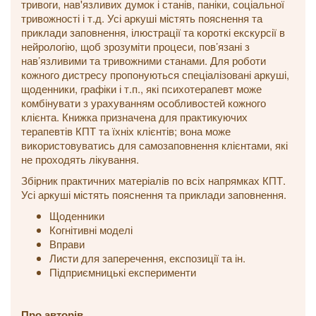
тривоги, нав'язливих думок і станів, паніки, соціальної
тривожності і т.д. Усі аркуші містять пояснення та
приклади заповнення, ілюстрації та короткі екскурсії в
нейрологію, щоб зрозуміти процеси, пов’язані з
нав’язливими та тривожними станами. Для роботи
кожного дистресу пропонуються спеціалізовані аркуші,
щоденники, графіки і т.п., які психотерапевт може
комбінувати з урахуванням особливостей кожного
клієнта. Книжка призначена для практикуючих
терапевтів КПТ та їхніх клієнтів; вона може
використовуватись для самозаповнення клієнтами, які
не проходять лікування.
Збірник практичних матеріалів по всіх напрямках КПТ.
Усі аркуші містять пояснення та приклади заповнення.
Щоденники
Когнітивні моделі
Вправи
Листи для заперечення, експозиції та ін.
Підприємницькі експерименти
Про авторів