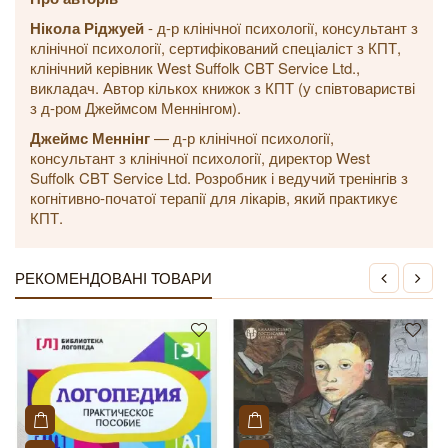
Нікола Ріджуей
- д-р клінічної психології, консультант з
клінічної психології, сертифікований спеціаліст з КПТ,
клінічний керівник West Suffolk CBT Service Ltd.,
викладач. Автор кількох книжок з КПТ (у співтоваристві
з д-ром Джеймсом Меннінгом).
Джеймс Меннінг
— д-р клінічної психології,
консультант з клінічної психології, директор West
Suffolk CBT Service Ltd. Розробник і ведучий тренінгів з
когнітивно-початої терапії для лікарів, який практикує
КПТ.
РЕКОМЕНДОВАНІ ТОВАРИ