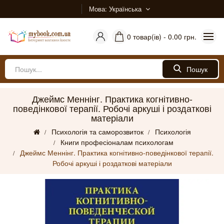
Мова
Українська
0 товар(ів) - 0.00 грн.
Пошук
Джеймс Меннінг. Практика когнітивно-
поведінкової терапії. Робочі аркуші і роздаткові
матеріали
Психологія та саморозвиток
Психологія
Книги професіоналам психологам
Джеймс Меннінг. Практика когнітивно-поведінкової терапії.
Робочі аркуші і роздаткові матеріали