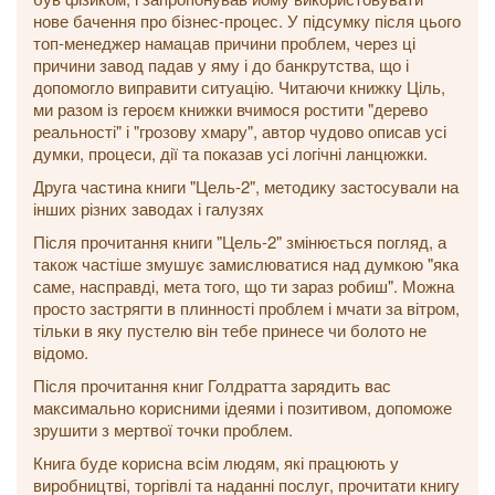
нове бачення про бізнес-процес. У підсумку після цього
топ-менеджер намацав причини проблем, через ці
причини завод падав у яму і до банкрутства, що і
допомогло виправити ситуацію. Читаючи книжку Ціль,
ми разом із героєм книжки вчимося ростити "дерево
реальності" і "грозову хмару", автор чудово описав усі
думки, процеси, дії та показав усі логічні ланцюжки.
Друга частина книги "Цель-2", методику застосували на
інших різних заводах і галузях
Після прочитання книги "Цель-2" змінюється погляд, а
також частіше змушує замислюватися над думкою "яка
саме, насправді, мета того, що ти зараз робиш". Можна
просто застрягти в плинності проблем і мчати за вітром,
тільки в яку пустелю він тебе принесе чи болото не
відомо.
Після прочитання книг Голдратта зарядить вас
максимально корисними ідеями і позитивом, допоможе
зрушити з мертвої точки проблем.
Книга буде корисна всім людям, які працюють у
виробництві, торгівлі та наданні послуг, прочитати книгу