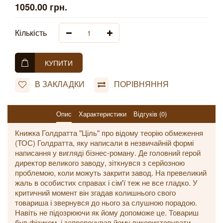
1050.00 грн.
Кількість
КУПИТИ
В ЗАКЛАДКИ
ПОРІВНЯННЯ
Опис
Характеристики
Відгуків (0)
Книжка Голдратта "Ціль" про відому теорію обмеження
(ТОС) Голдратта, яку написали в незвичайній формі
написання у вигляді бізнес-роману. Де головний герой
директор великого заводу, зіткнувся з серйозною
проблемою, коли можуть закрити завод. На превеликий
жаль в особистих справах і сім'ї теж не все гладко. У
критичний момент він згадав колишнього свого
товариша і звернувся до нього за слушною порадою.
Навіть не підозрюючи як йому допоможе це. Товариш
був фізиком, і запропонував йому використовувати