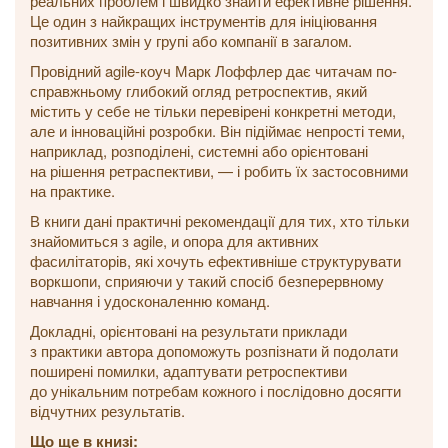
реальних проблем і швидко знайти ефективне рішення.
Це один з найкращих інструментів для ініціювання
позитивних змін у групі або компанії в загалом.
Провідний agile-коуч Марк Лоффлер дає читачам по-
справжньому глибокий огляд ретроспектив, який
містить у себе не тільки перевірені конкретні методи,
але и інноваційні розробки. Він підіймає непрості теми,
наприклад, розподілені, системні або орієнтовані
на рішення ретраспективи, — і робить їх застосовними
на практике.
В книги дані практичні рекомендації для тих, хто тільки
знайомиться з agile, и опора для активних
фасилітаторів, які хочуть ефективніше структурувати
воркшопи, сприяючи у такий спосіб безперервному
навчання і удосконаленню команд.
Докладні, орієнтовані на результати приклади
з практики автора допоможуть розпізнати й подолати
поширені помилки, адаптувати ретроспективи
до унікальним потребам кожного і послідовно досягти
відчутних результатів.
Що ще в книзі: