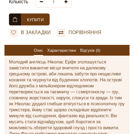
Кількість
КУПИТИ
В ЗАКЛАДКИ
ПОРІВНЯННЯ
Опис
Характеристики
Відгуків (0)
Молодий англієць Ніколас Ерфе зголошується
замістити вакантне місце вчителя на далекому
грецькому острові, аби лишень забути про нещасливе
кохання та чкурнути від буденних клопотів. На острові
його дружба з мільйонером-відлюдником
перетворюється на таємничу — і смертоносну — гру,
сповнену жорстокості, наруги, спокуси та зради. Із тим
як Ніколас дедалі глибше втягується в психологічну гру
трикстера, йому стає щораз складніше відрізнити
минуле від сьогодення, фантазію від реальності. Він
мусить стати відчайдухом, щоб боротися за
можливість зберегти здоровий глузд і просто вижити.
Джон Фаулз майстерно викладає скрупульозне