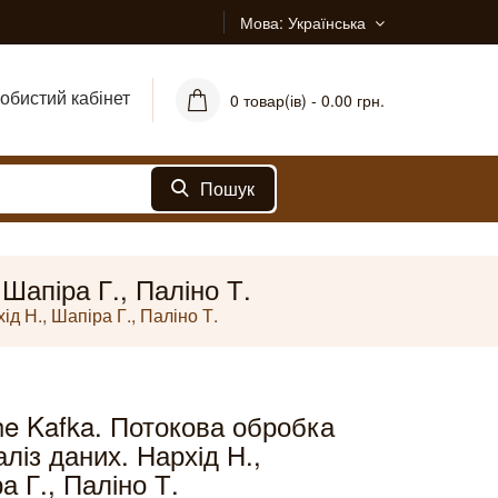
Мова
Українська
обистий кабінет
0 товар(ів) - 0.00 грн.
Пошук
Шапіра Г., Паліно Т.
д Н., Шапіра Г., Паліно Т.
e Kafka. Потокова обробка
аліз даних. Нархід Н.,
а Г., Паліно Т.