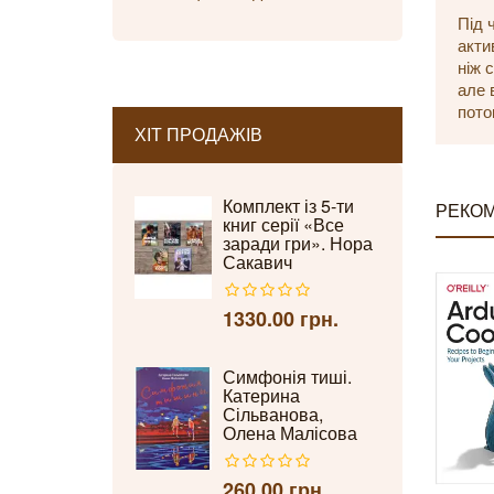
Під 
акти
ніж 
але 
пото
ХІТ ПРОДАЖІВ
Комплект із 5-ти
РЕКОМ
книг серії «Все
заради гри». Нора
Сакавич
1330.00 грн.
Симфонія тиші.
Катерина
Сільванова,
Олена Малісова
260.00 грн.