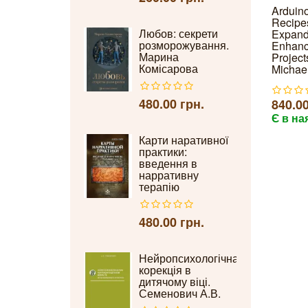
Arduin
Recipes
Любов: секрети
Expand
розморожування.
Enhanc
Марина
Project
Комісарова
Michael
480.00 грн.
840.00
Є в на
Карти наративної
практики:
введення в
нарративну
терапію
480.00 грн.
Нейропсихологічна
корекція в
дитячому віці.
Семенович А.В.