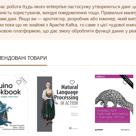
час роботи будь-якого enterprise-застосунку утворюються дані: ц
вність користувачів, вихідні повідомлення тощо. Правильні мані
самі дані. Якщо ви — архітектор, розробник або інженер, який вип
ви поки що не знайомі з Apache Kafka, то саме з цієї чудової кни
ковою платформою, що дає змогу обробляти функції даних у реа
ЕНДОВАНІ ТОВАРИ