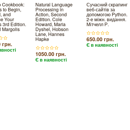
o Cookbook:
Natural Language
Сучасний скрапинг
 to Begin,
Processing in
веб-сайтів за
, and
Action, Second
допомогою Python.
e Your
Edition. Cole
2-е міжн. видання.
s 3rd Edition.
Howard, Maria
Мітчелл Р.
 Margolis
Dyshel, Hobson
Lane, Hannes
650.00 грн.
Hapke
 грн.
Є в наявності
явності
1050.00 грн.
Є в наявності