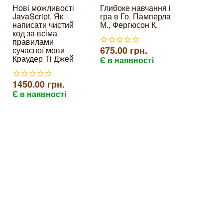
Нові можливості
Глибоке навчання і
Імовірніс
JavaScript. Як
гра в Го. Памперла
машинне
написати чистий
М., Фергюсон К.
навчання
код за всіма
Додаткові
правилами
підстави,
675.00 грн.
сучасної мови
Краудер Ті Джей
Є в наявності
1900.00 
Є в наяв
1450.00 грн.
Є в наявності