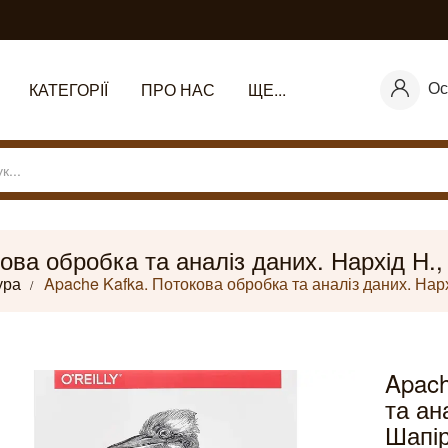
Ос
КАТЕГОРІЇ
ПРО НАС
ЩЕ...
ова обробка та аналіз даних. Нархід Н., 
ура
Apache Kafka. Потокова обробка та аналіз даних. Нархі
Apach
та ан
Шапір