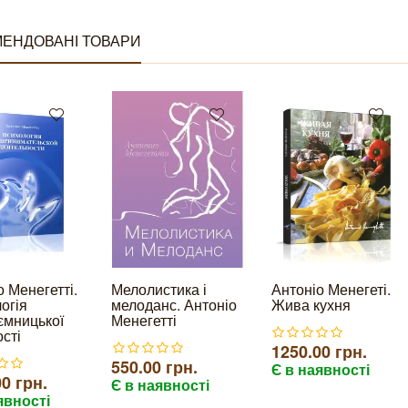
ЕНДОВАНІ ТОВАРИ
о Менегетті.
Мелолистика і
Антоніо Менегеті.
огія
мелоданс. Антоніо
Жива кухня
ємницької
Менегетті
сті
1250.00 грн.
550.00 грн.
Є в наявності
0 грн.
Є в наявності
явності