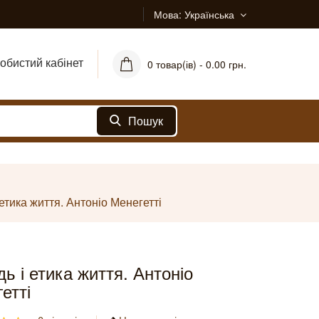
Мова
Українська
обистий кабінет
0 товар(ів) - 0.00 грн.
Пошук
етика життя. Антоніо Менегетті
ь і етика життя. Антоніо
етті