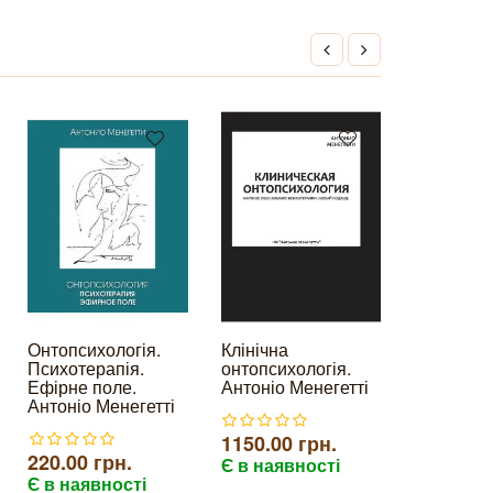
Онтопсихологія.
Клінічна
Мудрець 
Психотерапія.
онтопсихологія.
мистецтв
Ефірне поле.
Антоніо Менегетті
Антоніо М
Антоніо Менегетті
1150.00 грн.
280.00 г
220.00 грн.
Є в наявності
Є в наяв
Є в наявності