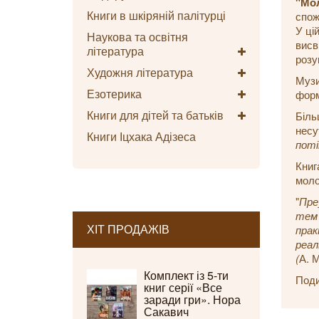
"Мол
Книги в шкіряній палітурці
спож
У ці
Наукова та освітня
висв
література
розу
Художня література
Музи
Езотерика
форм
Книги для дітей та батьків
Біль
несу
Книги Іцхака Адізеса
поті
Книг
моло
"
Пре
тем 
ХІТ ПРОДАЖІВ
прак
реал
(
А. 
Комплект із 5-ти
Поди
книг серії «Все
заради гри». Нора
Сакавич