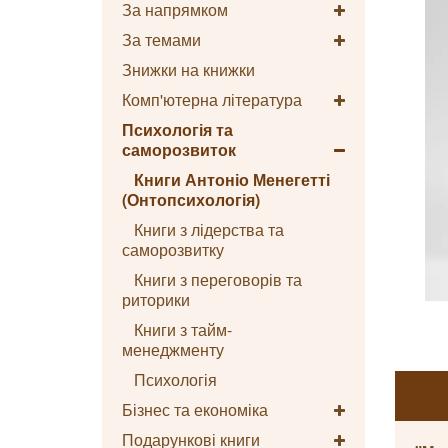
За напрямком
За темами
Знижки на книжки
Комп'ютерна література
Психологія та
саморозвиток
Книги Антоніо Менегетті
(Онтопсихологія)
Книги з лідерства та
саморозвитку
Книги з переговорів та
риторики
Книги з тайм-
менеджменту
Психологія
Бізнес та економіка
Подарункові книги