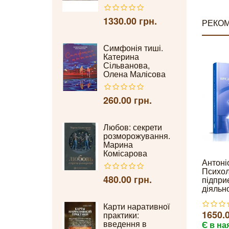
1330.00 грн.
РЕКОМ
Симфонія тиші.
Катерина
Сільванова,
Олена Малісова
260.00 грн.
Любов: секрети
розморожування.
Марина
Комісарова
Антоні
Психол
480.00 грн.
підпри
діяльно
Карти наративної
1650.0
практики:
введення в
Є в на