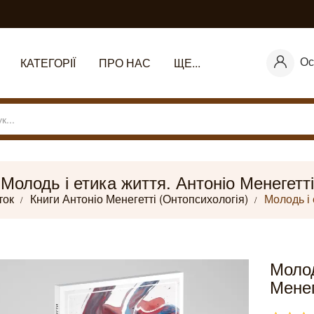
Ос
КАТЕГОРІЇ
ПРО НАС
ЩЕ...
Молодь і етика життя. Антоніо Менегетті
ток
Книги Антоніо Менегетті (Онтопсихологія)
Молодь і 
Молод
Менег