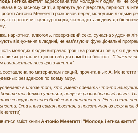
одь і етика життя"
адресована тим молодим людям, які не хоч
ивача в сучасному світі, а прагнуть до лідерства, першості в інт
й роботі Антоніо Менегетті розкриває перед молодими людьми ре
ічує стереотипи і культурні коди, які зводять людину до біологіз
му.
ка, наркотики, алкоголь, поверхневий секс, сучасна художня літ
ують відчуження в людині, не нав'язуючи функціональні програм
шість молодих людей витрачає гроші на розваги і речі, які підні
ть ніяких реальних цінностей для самої особистості.
"Практично
м виявляється поза грою життя".
а составлена по материалам лекций, прочитанных А. Менегетти за
дежных резиденсов по всему миру.
успевает в итоге тот, кто умеет сделать что-то наилучшим
больше ты должен учиться, получая разнообразный опыт. Ты
тике конкурентоспособной компетентности. Это и есть онт
ьности. Эта книга самая простая, и практичная из всех книг 
Менегетти)
витися зміст книги
Антоніо Менегетті "Молодь і етика життя"